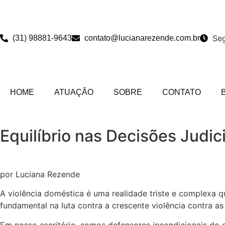
Seg
(31) 98881-9643
contato@lucianarezende.com.br
HOME
ATUAÇÃO
SOBRE
CONTATO
Equilíbrio nas Decisões Judic
por Luciana Rezende
A violência doméstica é uma realidade triste e complexa qu
fundamental na luta contra a crescente violência contra as
Em nosso escritório, somos defensores incondicionais do