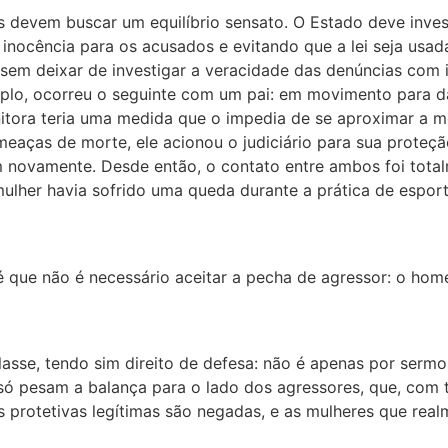
ais devem buscar um equilíbrio sensato. O Estado deve inve
nocência para os acusados e evitando que a lei seja usad
 sem deixar de investigar a veracidade das denúncias com 
lo, ocorreu o seguinte com um pai: em movimento para dar
enitora teria uma medida que o impedia de se aproximar a 
aças de morte, ele acionou o judiciário para sua proteçã
 novamente. Desde então, o contato entre ambos foi total
lher havia sofrido uma queda durante a prática de esportes
é que não é necessário aceitar a pecha de agressor: o hom
se, tendo sim direito de defesa: não é apenas por sermo
só pesam a balança para o lado dos agressores, que, com t
protetivas legítimas são negadas, e as mulheres que real