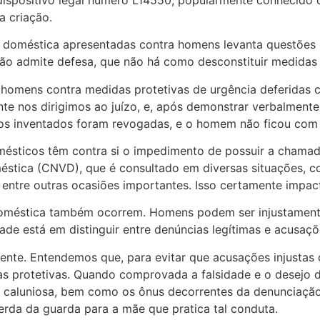
a criação.
doméstica apresentadas contra homens levanta questões imp
ão admite defesa, que não há como desconstituir medidas 
homens contra medidas protetivas de urgência deferidas 
te nos dirigimos ao juízo, e, após demonstrar verbalmente 
os inventados foram revogadas, e o homem não ficou com 
sticos têm contra si o impedimento de possuir a chamada 
méstica (CNVD), que é consultado em diversas situações,
s, entre outras ocasiões importantes. Isso certamente impa
 doméstica também ocorrem. Homens podem ser injustament
dade está em distinguir entre denúncias legítimas e acusaçõ
te. Entendemos que, para evitar que acusações injustas c
as protetivas. Quando comprovada a falsidade e o desejo
 caluniosa, bem como os ônus decorrentes da denunciação
erda da guarda para a mãe que pratica tal conduta.