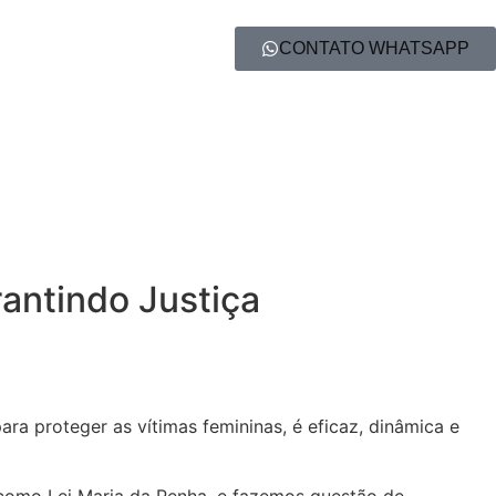
CONTATO WHATSAPP
rantindo Justiça
ra proteger as vítimas femininas, é eficaz, dinâmica e
 como Lei Maria da Penha, e fazemos questão de