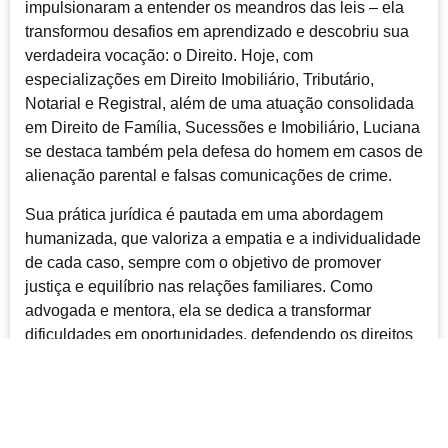
impulsionaram a entender os meandros das leis – ela
transformou desafios em aprendizado e descobriu sua
verdadeira vocação: o Direito. Hoje, com
especializações em Direito Imobiliário, Tributário,
Notarial e Registral, além de uma atuação consolidada
em Direito de Família, Sucessões e Imobiliário, Luciana
se destaca também pela defesa do homem em casos de
alienação parental e falsas comunicações de crime.
Sua prática jurídica é pautada em uma abordagem
humanizada, que valoriza a empatia e a individualidade
de cada caso, sempre com o objetivo de promover
justiça e equilíbrio nas relações familiares. Como
advogada e mentora, ela se dedica a transformar
dificuldades em oportunidades, defendendo os direitos
de pais, crianças e famílias, e contribuindo para uma
sociedade mais justa.
Para conhecer mais sobre sua trajetória e suas
iniciativas, siga Luciana Rezende Caldeira nas redes: