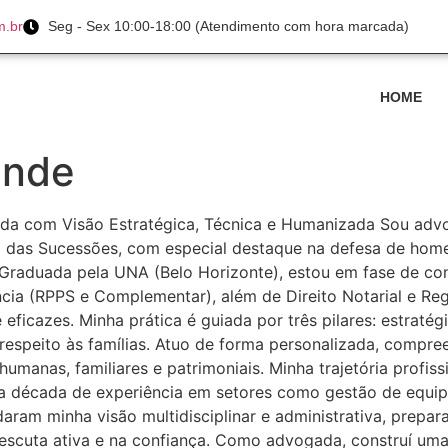
m.br
Seg - Sex 10:00-18:00 (Atendimento com hora marcada)
HOME
ende
ada com Visão Estratégica, Técnica e Humanizada Sou ad
eito das Sucessões, com especial destaque na defesa de home
Graduada pela UNA (Belo Horizonte), estou em fase de con
idência (RPPS e Complementar), além de Direito Notarial e Re
eficazes. Minha prática é guiada por três pilares: estratég
espeito às famílias. Atuo de forma personalizada, compre
humanas, familiares e patrimoniais. Minha trajetória profiss
a década de experiência em setores como gestão de equipe
aram minha visão multidisciplinar e administrativa, prepar
scuta ativa e na confiança. Como advogada, construí uma