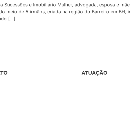
 Sucessões e Imobiliário Mulher, advogada, esposa e mãe. 
 do meio de 5 irmãos, criada na região do Barreiro em BH, 
udo […]
ATO
ATUAÇÃO
) 98881-9643
Direito de Família
 98881-9643
Direito das Sucessões
ato@lucianarezende.adv.br
Direito Imobiliário
e Condominial