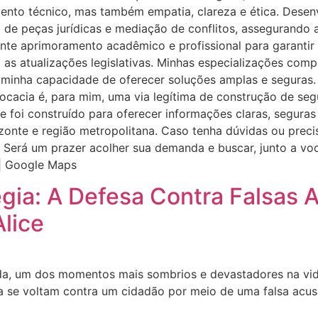
to técnico, mas também empatia, clareza e ética. Desenvo
o de peças jurídicas e mediação de conflitos, assegurando
ante aprimoramento acadêmico e profissional para garanti
as atualizações legislativas. Minhas especializações com
m minha capacidade de oferecer soluções amplas e seguras.
acia é, para mim, uma via legítima de construção de segur
e foi construído para oferecer informações claras, seguras
zonte e região metropolitana. Caso tenha dúvidas ou preci
 Será um prazer acolher sua demanda e buscar, junto a voc
e | Google Maps
égia: A Defesa Contra Falsas 
lice
ida, um dos momentos mais sombrios e devastadores na vid
a se voltam contra um cidadão por meio de uma falsa acus