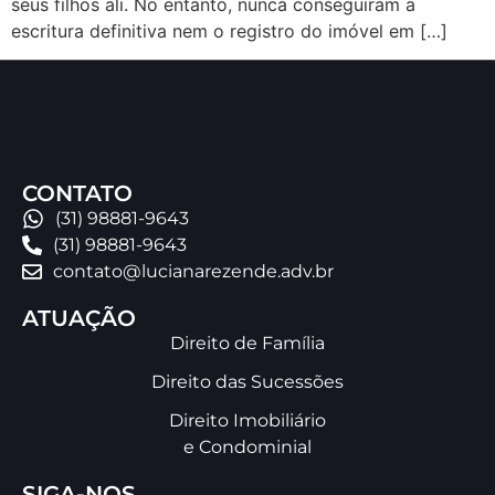
seus filhos ali. No entanto, nunca conseguiram a
escritura definitiva nem o registro do imóvel em […]
CONTATO
(31) 98881-9643
(31) 98881-9643
contato@lucianarezende.adv.br
ATUAÇÃO
Direito de Família
Direito das Sucessões
Direito Imobiliário
e Condominial
SIGA-NOS