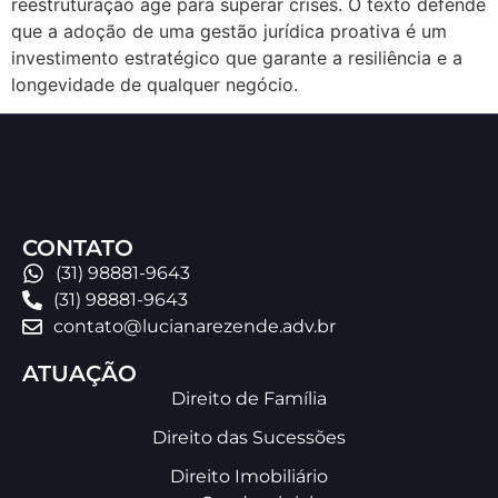
reestruturação age para superar crises. O texto defende
que a adoção de uma gestão jurídica proativa é um
investimento estratégico que garante a resiliência e a
longevidade de qualquer negócio.
CONTATO
(31) 98881-9643
(31) 98881-9643
contato@lucianarezende.adv.br
ATUAÇÃO
Direito de Família
Direito das Sucessões
Direito Imobiliário