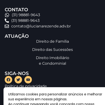
CONTATO
(31) 98881-9643
(31) 98881-9643
contato@lucianarezende.adv.br
ATUAÇÃO
Direito de Família
Direito das Sucessões
Direito Imobiliário
e Condominial
SIGA-NOS
Política de privacidade
Utilizamos cookies para personalizar anúncios e melhorar
sua experiência em nossas páginas.
Ao continuar navegando você concorda com nossa