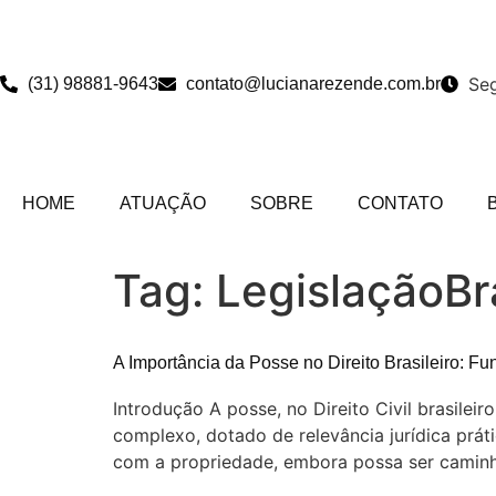
Seg
(31) 98881-9643
contato@lucianarezende.com.br
HOME
ATUAÇÃO
SOBRE
CONTATO
Tag:
LegislaçãoBra
A Importância da Posse no Direito Brasileiro: Fu
Introdução A posse, no Direito Civil brasilei
complexo, dotado de relevância jurídica prát
com a propriedade, embora possa ser caminh