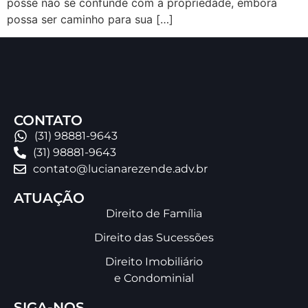
posse não se confunde com a propriedade, embora
possa ser caminho para sua […]
CONTATO
(31) 98881-9643
(31) 98881-9643
contato@lucianarezende.adv.br
ATUAÇÃO
Direito de Família
Direito das Sucessões
Direito Imobiliário
e Condominial
SIGA-NOS