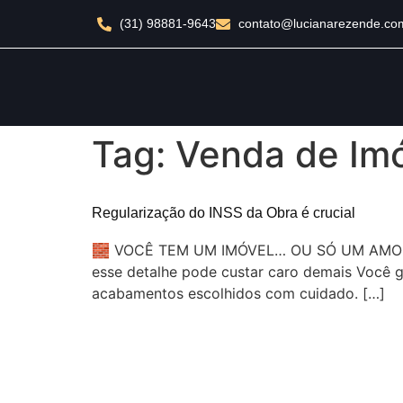
(31) 98881-9643
contato@lucianarezende.co
Tag:
Venda de Im
Regularização do INSS da Obra é crucial
🧱 VOCÊ TEM UM IMÓVEL… OU SÓ UM AMONTO
esse detalhe pode custar caro demais Você ga
acabamentos escolhidos com cuidado. […]