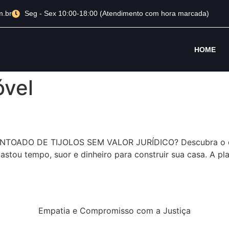
m.br
Seg - Sex 10:00-18:00 (Atendimento com hora marcada)
HOME
óvel
ADO DE TIJOLOS SEM VALOR JURÍDICO? Descubra o que 
stou tempo, suor e dinheiro para construir sua casa. A pl
Empatia e Compromisso com a Justiça