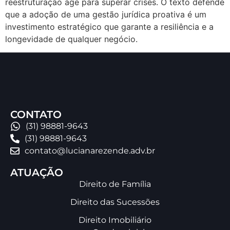
reestruturação age para superar crises. O texto defende
que a adoção de uma gestão jurídica proativa é um
investimento estratégico que garante a resiliência e a
longevidade de qualquer negócio.
CONTATO
(31) 98881-9643
(31) 98881-9643
contato@lucianarezende.adv.br
ATUAÇÃO
Direito de Família
Direito das Sucessões
Direito Imobiliário