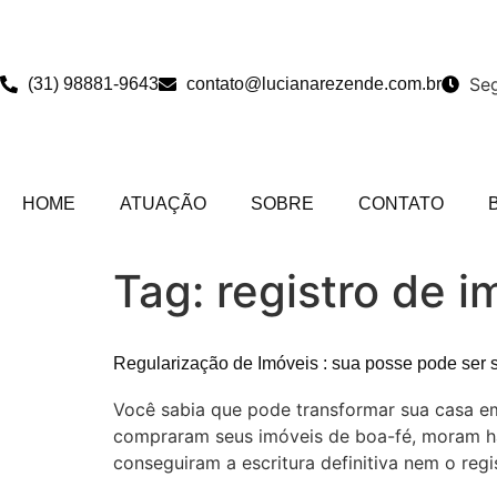
Seg
(31) 98881-9643
contato@lucianarezende.com.br
HOME
ATUAÇÃO
SOBRE
CONTATO
Tag:
registro de i
Regularização de Imóveis : sua posse pode ser 
Você sabia que pode transformar sua casa em 
compraram seus imóveis de boa-fé, moram há d
conseguiram a escritura definitiva nem o reg