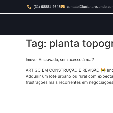
(31) 98881-9643
contato@lucianarezende.co
Tag:
planta topog
Imóvel Encravado, sem acesso à rua?
ARTIGO EM CONSTRUÇÃO E REVISÃO 🚧 Imóvel
Adquirir um lote urbano ou rural com expect
frustrações mais recorrentes em negociações