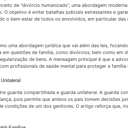
conceito de “divórcio humanizado”, uma abordagem moderna
o. O objetivo é evitar batalhas judiciais estressantes e ga
do o bem-estar de todos os envolvidos, em particular das 
como uma abordagem jurídica que vai além das leis, focan
ua em questões de família, como divórcios, bem como em di
e regularização de bens. A mensagem principal é que a adv
com profissionais de saúde mental para proteger a família 
Unilateral
entre guarda compartilhada e guarda unilateral. A guarda 
iança, pois permite que ambos os pais tomem decisões junt
 de condições de um dos genitores. O artigo reforça que, 
trói Famílias