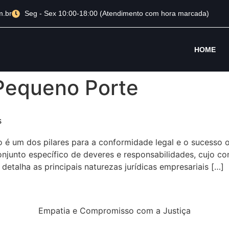
m.br
Seg - Sex 10:00-18:00 (Atendimento com hora marcada)
HOME
Pequeno Porte
s
rio é um dos pilares para a conformidade legal e o sucess
onjunto específico de deveres e responsabilidades, cujo c
 detalha as principais naturezas jurídicas empresariais […]
Empatia e Compromisso com a Justiça