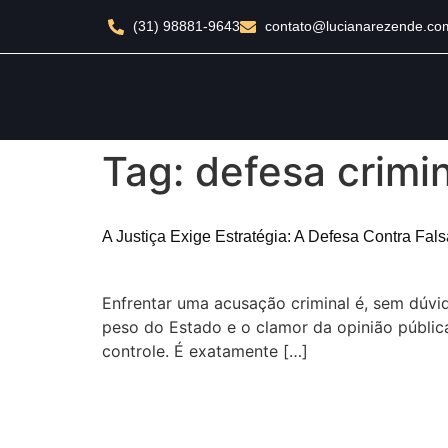
(31) 98881-9643
contato@lucianarezende.co
Tag:
defesa crimi
A Justiça Exige Estratégia: A Defesa Contra Fal
Enfrentar uma acusação criminal é, sem dúv
peso do Estado e o clamor da opinião públic
controle. É exatamente […]