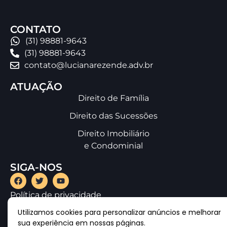
CONTATO
(31) 98881-9643
(31) 98881-9643
contato@lucianarezende.adv.br
ATUAÇÃO
Direito de Família
Direito das Sucessões
Direito Imobiliário
e Condominial
SIGA-NOS
Política de privacidade
Utilizamos cookies para personalizar anúncios e melhorar
sua experiência em nossas páginas.