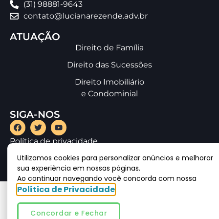
(31) 98881-9643
contato@lucianarezende.adv.br
ATUAÇÃO
Direito de Família
Direito das Sucessões
Direito Imobiliário
e Condominial
SIGA-NOS
Política de privacidade
Utilizamos cookies para personalizar anúncios e melhorar
sua experiência em nossas páginas.
Ao continuar navegando você concorda com nossa
Política de Privacidade
© DIREITOS AUTORAIS 2023 | TODOS OS DIREITOS RESERVADOS |
LUCIANA REZENDEDVOCACIA | DESENVOLVIDO POR @avante.adv
Concordar e Fechar