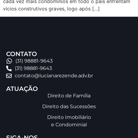
cada vez mais condomínios em todo o país enfrentam
vícios construtivos graves, logo após […]
CONTATO
(31) 98881-9643
(31) 98881-9643
contato@lucianarezende.adv.br
ATUAÇÃO
Direito de Família
Direito das Sucessões
Direito Imobiliário
e Condominial
SIGA-NOS